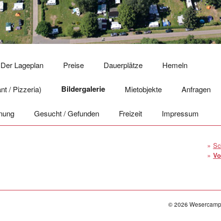
Der Lageplan
Preise
Dauerplätze
Hemeln
Bildergalerie
t / Pizzeria)
Mietobjekte
Anfragen
enung
Gesucht / Gefunden
Freizeit
Impressum
Sc
Vo
© 2026 Wesercampi